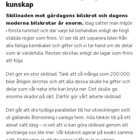
kunskap
Skillnaden mot gårdagens bilskrot och dagens
moderna bilskrotar är enorm.
Idag sätter man miljön
i första rummet och där varje bil behandlas enligt de högt
ställda regler som finns. Vi ser till att separera bilen från
alla farliga kemikalier och gifter och vi tar hand om de delar
som är värdefulla. Resten skrotas enligt de lagar som finns
att följa.
Det gör en stor skillnad. Tänk att så många som 200.000
bilar årligen skrotas och att alla dessa skulle ha gifter och
delar som vår natur inte kan bryta ner. Det skulle ge
enorma skador på sikt. Därför gör vårt arbete skillnad.
Det går att dra tydliga paralleller till hur utvecklingen sett
ut gällande återvinning i vanliga hem. Alla tänker till på ett
annat sätt idag – vi vet att vi kan göra skillnad genom att
anstränga oss lite mer. Vår bilskrot agerar på exakt samma
sätt. Skillnaden är att de sopor vi får in är av större